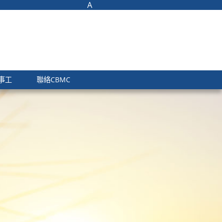
A
 事工
聯絡CBMC