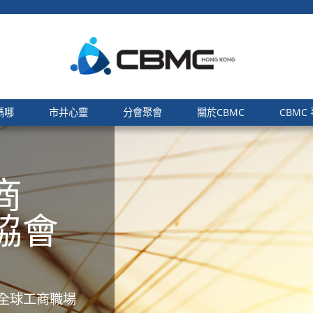
嗎哪
市井心靈
分會聚會
關於CBMC
CBMC
商
協會
全球工商職場