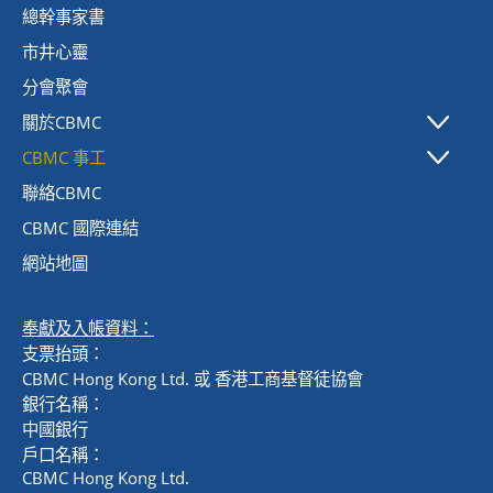
總幹事家書
昔日週一嗎哪下載
市井心靈
分會聚會
關於CBMC
CBMC 事工
協會簡介
聯絡CBMC
成立背景
事工策略
CBMC 國際連結
異象方向
事工步驟
網站地圖
事工特色
奉獻及入帳資料：
支票抬頭：
CBMC Hong Kong Ltd. 或 香港工商基督徒協會
銀行名稱：
中國銀行
戶口名稱：
CBMC Hong Kong Ltd.