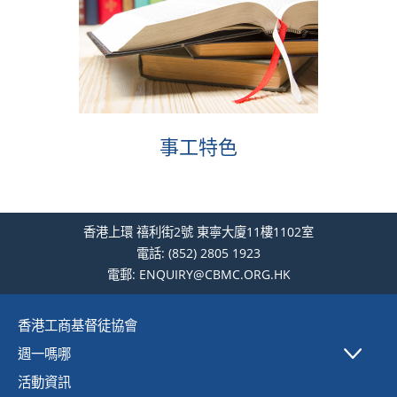
事工特色
香港上環 禧利街2號 東寧大廈11樓1102室
電話:
(852) 2805 1923
電郵:
ENQUIRY@CBMC.ORG.HK
香港工商基督徒協會
週一嗎哪
活動資訊
本週週一嗎哪