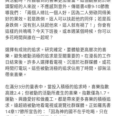
與活動時，所體驗到的喜樂更加豐富。這個觀察對於研
讀聖經的人來說，不應感到意外。傳道書4章9-10節教
導我們：「兩個人總比一個人好，因為二人勞碌同得美
好的果效。若是跌倒，這人可以扶起他的同伴；若是孤
身跌倒，沒有別人扶起他來，這人就有禍了！」你會有
這樣的共鳴嗎？今天下班後，或本週某個時候，你可以
多花時間與誰在一起呢？
選擇有成效的追求。研究確定，要體驗更高層次的喜
樂，避免被動消極的追求是至關重要的。在漫長的工作
日結束後，許多人選擇看電視、沉溺於社群媒體，或花
時間打電玩。這些被動消極的追求佔用了時間，卻無法
帶來喜樂。
在滿分3分的量表中，當投入積極的追求時，喜樂指數
高達2.4；但被動的活動所產生的喜樂，指數僅為1.7。
運動、興趣愛好和做義工，都是帶來更多喜樂的積極追
求，遠超過被動地看電視或瀏覽社群媒體。正如羅馬書
14章17節所宣告的：「因為神的國不在乎吃喝，只在