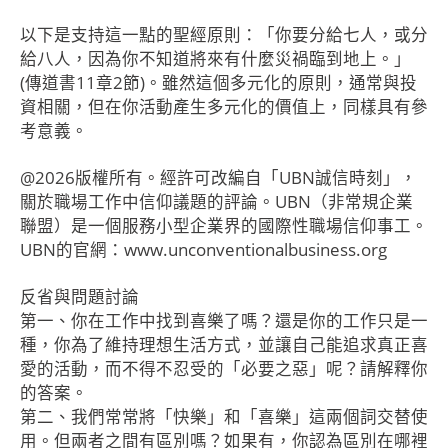
以下是支持這一點的聖經原則：「你要分給七人，或分
給八人，因為你不知道將來有什麼災禍臨到地上。」
(傳道書11章2節)。雖然這個多元化的原則，通常與投
資相關，但在你活動產生多元化的價值上，同樣具有參
考意義。
@2026版權所有。經許可改編自「UBN誠信時刻」，
關於職場工作中信仰議題的評論。UBN（非常規企業
聯盟）是一個服務小型企業界的國際性職場信仰事工。
UBN的官網：www.unconventionalbusiness.org
反省與問題討論
第一、你在工作中找到喜樂了嗎？還是你的工作只是一
種，你為了維持理想生活方式，並讓自己能追求真正喜
愛的活動，而不得不忍受的「必要之惡」呢？請解釋你
的答案。
第二、我們常常將「快樂」和「喜樂」這兩個詞交替使
用。但兩者之間有區別嗎？如果有，你認為區別在哪裡