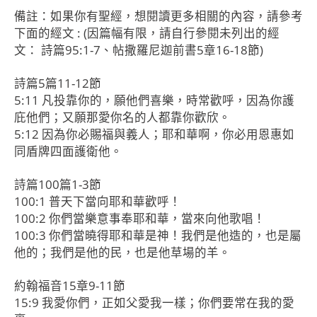
備註：如果你有聖經，想閱讀更多相關的內容，請參考
下面的經文 : (因篇幅有限，請自行參閱未列出的經
文： 詩篇95:1-7、帖撒羅尼迦前書5章16-18節)
詩篇5篇11-12節
5:11 凡投靠你的，願他們喜樂，時常歡呼，因為你護
庇他們；又願那愛你名的人都靠你歡欣。
5:12 因為你必賜福與義人；耶和華啊，你必用恩惠如
同盾牌四面護衛他。
詩篇100篇1-3節
100:1 普天下當向耶和華歡呼！
100:2 你們當樂意事奉耶和華，當來向他歌唱！
100:3 你們當曉得耶和華是神！我們是他造的，也是屬
他的；我們是他的民，也是他草場的羊。
約翰福音15章9-11節
15:9 我愛你們，正如父愛我一樣；你們要常在我的愛