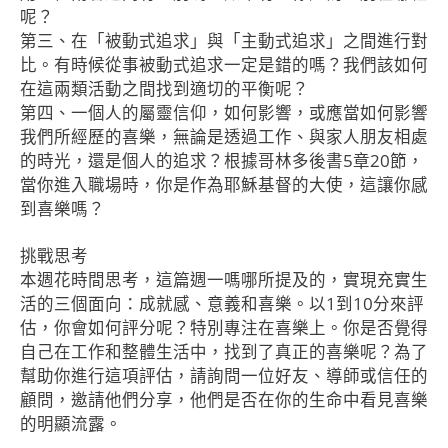
呢？
第三、在「被動式追求」與「主動式追求」之間進行對
比。有時候從事被動式追求一定是錯的嗎？我們該如何
在這兩類活動之間找到適切的平衡呢？
第四、一個人的屬靈信仰，如何影響，或應當如何影響
我們所經歷的喜樂，無論是透過工作、與家人朋友相處
的時光，還是個人的追求？根據哥林多後書5章20節，
當你進入職場時，你是作為耶穌基督的大使，這讓你感
到喜樂嗎？
挑戰思考
本週花時間思考，這篇週一嗎哪所提及的，實現充實生
活的三個面向：成就感、意義和喜樂。以1到10分來評
估，你會如何評分呢？特別專注在喜樂上。你是否覺得
自己在工作和整體生活中，找到了真正的喜樂呢？為了
幫助你進行這項評估，請詢問一位好友、導師或信任的
顧問，邀請他們分享，他們是否在你的生命中看見喜樂
的明顯流露。