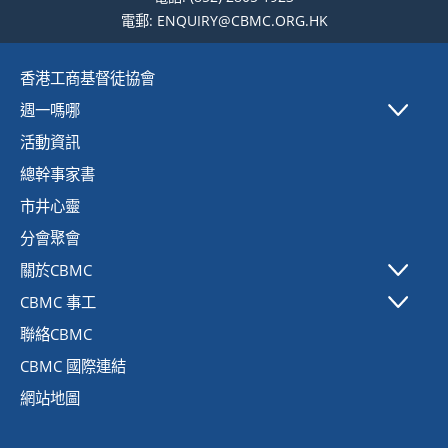
電郵:
ENQUIRY@CBMC.ORG.HK
香港工商基督徒協會
週一嗎哪
活動資訊
本週週一嗎哪
總幹事家書
昔日週一嗎哪下載
市井心靈
分會聚會
關於CBMC
CBMC 事工
協會簡介
聯絡CBMC
成立背景
事工策略
CBMC 國際連結
異象方向
事工步驟
網站地圖
事工特色